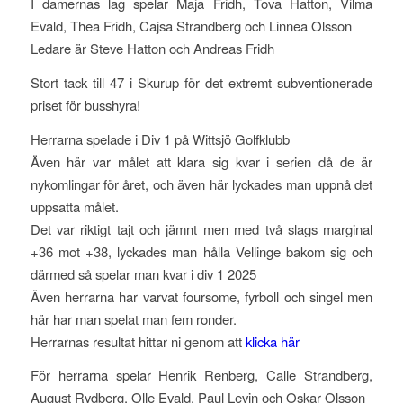
I damernas lag spelar Maja Fridh, Tova Hatton, Vilma
Evald, Thea Fridh, Cajsa Strandberg och Linnea Olsson
Ledare är Steve Hatton och Andreas Fridh
Stort tack till 47 i Skurup för det extremt subventionerade
priset för busshyra!
Herrarna spelade i Div 1 på Wittsjö Golfklubb
Även här var målet att klara sig kvar i serien då de är
nykomlingar för året, och även här lyckades man uppnå det
uppsatta målet.
Det var riktigt tajt och jämnt men med två slags marginal
+36 mot +38, lyckades man hålla Vellinge bakom sig och
därmed så spelar man kvar i div 1 2025
Även herrarna har varvat foursome, fyrboll och singel men
här har man spelat man fem ronder.
Herrarnas resultat hittar ni genom att
klicka här
För herrarna spelar Henrik Renberg, Calle Strandberg,
August Rydberg, Olle Evald, Paul Levin och Oskar Olsson