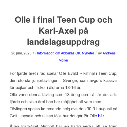
Olle i final Teen Cup och
Karl-Axel på
landslagsuppdrag
/
/
26 juni, 2025
i
Information om Abbekås GK
,
Nyheter
av
Andreas
Möller
För fjärde året i rad spelar Olle Evald Riksfinal i Teen Cup,
den största juniortävlingen i Sverige, som avgörs klassvis
för pojkar och flickor i åldrarna 13-16 år.
Olle vann denna tävling som 13-åring och i år är det allts
fjärde och sista året han har möjlighet att vara med.
Tävlingen spelas kommande helg dvs den 30-31 augusti på
Golf Uppsala och ni kan följa hur det går för Olle
här
Även Karl-Axel Almholt har en härlig vecka att se fram