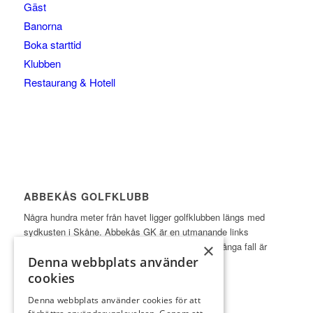
Gäst
Banorna
Boka starttid
Klubben
Restaurang & Hotell
ABBEKÅS GOLFKLUBB
Några hundra meter från havet ligger golfklubben längs med
sydkusten i Skåne. Abbekås GK är en utmanande links
×
inspirerad golfbana på ypperlig sandjord, som i många fall är
Denna webbplats använder
öppen året runt med spel till ordinarie greener.
cookies
Läs mer
Denna webbplats använder cookies för att