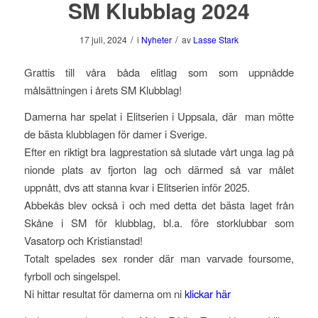
SM Klubblag 2024
/
/
17 juli, 2024
i
Nyheter
av
Lasse Stark
Grattis till våra båda elitlag som som uppnådde
målsättningen i årets SM Klubblag!
Damerna har spelat i Elitserien i Uppsala, där man mötte
de bästa klubblagen för damer i Sverige.
Efter en riktigt bra lagprestation så slutade vårt unga lag på
nionde plats av fjorton lag och därmed så var målet
uppnått, dvs att stanna kvar i Elitserien inför 2025.
Abbekås blev också i och med detta det bästa laget från
Skåne i SM för klubblag, bl.a. före storklubbar som
Vasatorp och Kristianstad!
Totalt spelades sex ronder där man varvade foursome,
fyrboll och singelspel.
Ni hittar resultat för damerna om ni
klickar här