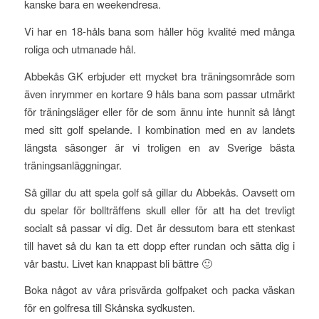
kanske bara en weekendresa.
Vi har en 18-håls bana som håller hög kvalité med många
roliga och utmanade hål.
Abbekås GK erbjuder ett mycket bra träningsområde som
även inrymmer en kortare 9 håls bana som passar utmärkt
för träningsläger eller för de som ännu inte hunnit så långt
med sitt golf spelande. I kombination med en av landets
längsta säsonger är vi troligen en av Sverige bästa
träningsanläggningar.
Så gillar du att spela golf så gillar du Abbekås. Oavsett om
du spelar för bollträffens skull eller för att ha det trevligt
socialt så passar vi dig. Det är dessutom bara ett stenkast
till havet så du kan ta ett dopp efter rundan och sätta dig i
vår bastu. Livet kan knappast bli bättre 🙂
Boka något av våra prisvärda golfpaket och packa väskan
för en golfresa till Skånska sydkusten.