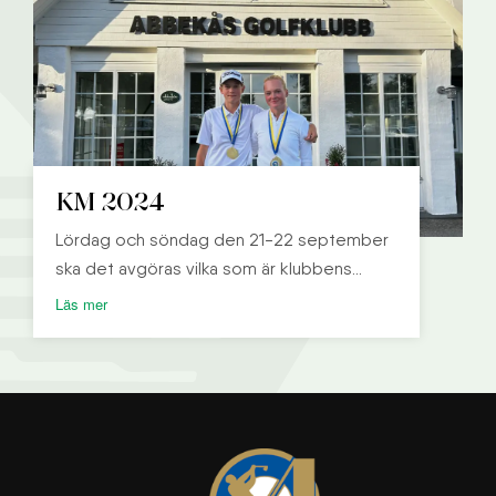
KM 2024
Lördag och söndag den 21-22 september
ska det avgöras vilka som är klubbens
bästa spelare i olika åldersklasser och
Läs mer
självklart också vilka som är bäst sett över
alla åldersklasser.