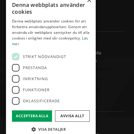
×
Denna webbplats använder
Boka starttid
cookies
Klubben
Denna webbplats använder cookies för att
Restaurang & Hotell
förbättra användarupplevelsen. Genom att
använda vår webbplats samtycker du till alla
cookies i enlighet med vår cookiepolicy.
Läs
Kontakta oss
mer
Abbekås Golfklubb Örmölla
STRIKT NÖDVÄNDIGT
324 Kroppsmarksvägen
PRESTANDA
27456 Abbekås
0411-533 233
INRIKTNING
info@abbekasgk.se
FUNKTIONER
Facebook
OKLASSIFICERADE
ACCEPTERA ALLA
AVVISA ALLT
© Abbekås Golfklubb
Administration
VISA DETALJER