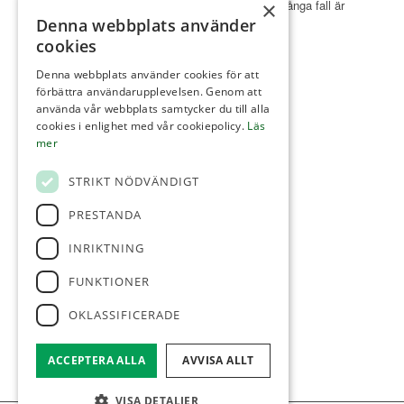
×
inspirerad golfbana på ypperlig sandjord, som i många fall är
Denna webbplats använder
öppen året runt med spel till ordinarie greener.
cookies
Läs mer
Denna webbplats använder cookies för att
förbättra användarupplevelsen. Genom att
använda vår webbplats samtycker du till alla
cookies i enlighet med vår cookiepolicy.
Läs
mer
KONTAKTA OSS
STRIKT NÖDVÄNDIGT
Abbekås Golfklubb Örmölla
PRESTANDA
324 Kroppsmarksvägen
27456 Abbekås
INRIKTNING
0411-533 233
FUNKTIONER
info@abbekasgk.se
OKLASSIFICERADE
Facebook
ACCEPTERA ALLA
AVVISA ALLT
VISA DETALJER