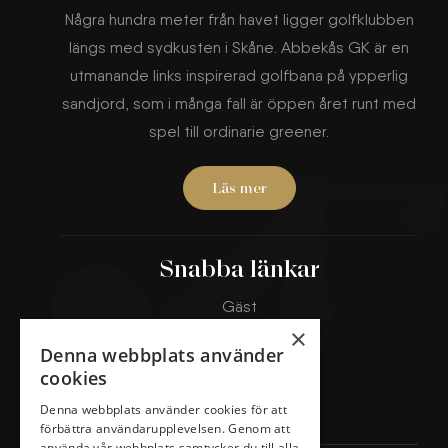
Några hundra meter från havet ligger golfklubben
längs med sydkusten i Skåne. Abbekås GK är en
utmanande links inspirerad golfbana på ypperlig
sandjord, som i många fall är öppen året runt med
spel till ordinarie greener.
Läs mer
Snabba länkar
Gäst
Banorna
×
Denna webbplats använder
Boka starttid
cookies
Klubben
Denna webbplats använder cookies för att
Restaurang & Hotell
förbättra användarupplevelsen. Genom att
använda vår webbplats samtycker du till alla