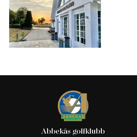
Abbekås golfklubb