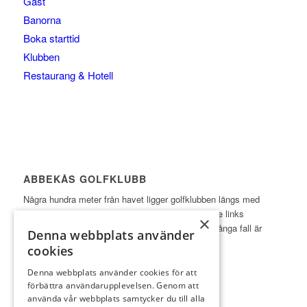
Gäst
Banorna
Boka starttid
Klubben
Restaurang & Hotell
ABBEKÅS GOLFKLUBB
Några hundra meter från havet ligger golfklubben längs med
sydkusten i Skåne. Abbekås GK är en utmanande links
×
inspirerad golfbana på ypperlig sandjord, som i många fall är
Denna webbplats använder
öppen året runt med spel till ordinarie greener.
cookies
Läs mer
Denna webbplats använder cookies för att
förbättra användarupplevelsen. Genom att
använda vår webbplats samtycker du till alla