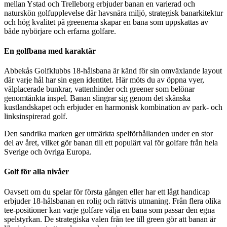
mellan Ystad och Trelleborg erbjuder banan en varierad och
naturskön golfupplevelse där havsnära miljö, strategisk banarkitektur
och hög kvalitet på greenerna skapar en bana som uppskattas av
både nybörjare och erfarna golfare.
En golfbana med karaktär
Abbekås Golfklubbs 18-hålsbana är känd för sin omväxlande layout
där varje hål har sin egen identitet. Här möts du av öppna vyer,
välplacerade bunkrar, vattenhinder och greener som belönar
genomtänkta inspel. Banan slingrar sig genom det skånska
kustlandskapet och erbjuder en harmonisk kombination av park- och
linksinspirerad golf.
Den sandrika marken ger utmärkta spelförhållanden under en stor
del av året, vilket gör banan till ett populärt val för golfare från hela
Sverige och övriga Europa.
Golf för alla nivåer
Oavsett om du spelar för första gången eller har ett lågt handicap
erbjuder 18-hålsbanan en rolig och rättvis utmaning. Från flera olika
tee-positioner kan varje golfare välja en bana som passar den egna
spelstyrkan. De strategiska valen från tee till green gör att banan är