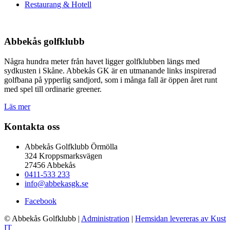
Restaurang & Hotell
Abbekås golfklubb
Några hundra meter från havet ligger golfklubben längs med
sydkusten i Skåne. Abbekås GK är en utmanande links inspirerad
golfbana på ypperlig sandjord, som i många fall är öppen året runt
med spel till ordinarie greener.
Läs mer
Kontakta oss
Abbekås Golfklubb Örmölla
324 Kroppsmarksvägen
27456 Abbekås
0411-533 233
info@abbekasgk.se
Facebook
© Abbekås Golfklubb
|
Administration
|
Hemsidan levereras av Kust
IT