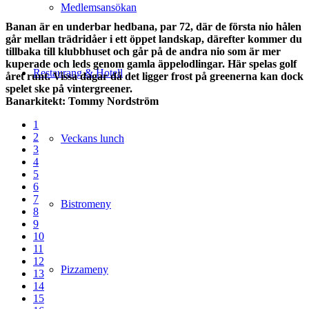
Medlemsansökan
Banan är en underbar hedbana, par 72, där de första nio hålen
går mellan trädridåer i ett öppet landskap, därefter kommer du
tillbaka till klubbhuset och går på de a
ndra nio som är mer
kuperade och leds genom gamla äppelodlingar. Här spelas golf
Restaurang & Hotell
året runt. Vissa dagar då det ligger frost på greenerna kan dock
spelet ske på vintergreener.
Banarkitekt: Tommy Nordström
1
2
Veckans lunch
3
4
5
6
7
Bistromeny
8
9
10
11
12
Pizzameny
13
14
15