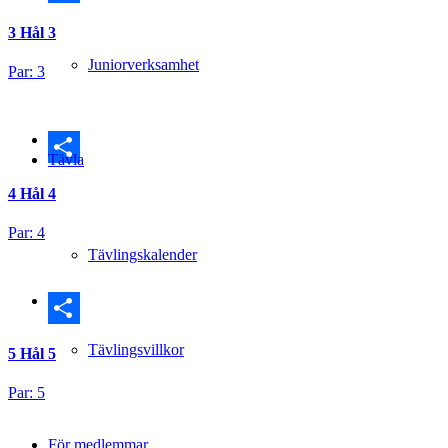
Dela
3
Hål 3
Juniorverksamhet
Par: 3
Tävla
Dela
4
Hål 4
Par: 4
Tävlingskalender
Dela
Tävlingsvillkor
5
Hål 5
Par: 5
För medlemmar