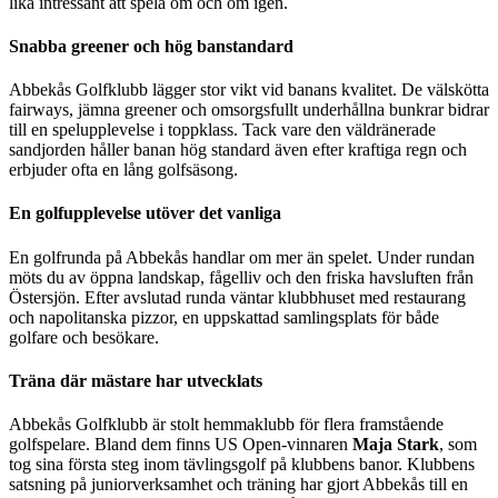
lika intressant att spela om och om igen.
Snabba greener och hög banstandard
Abbekås Golfklubb lägger stor vikt vid banans kvalitet. De välskötta
fairways, jämna greener och omsorgsfullt underhållna bunkrar bidrar
till en spelupplevelse i toppklass. Tack vare den väldränerade
sandjorden håller banan hög standard även efter kraftiga regn och
erbjuder ofta en lång golfsäsong.
En golfupplevelse utöver det vanliga
En golfrunda på Abbekås handlar om mer än spelet. Under rundan
möts du av öppna landskap, fågelliv och den friska havsluften från
Östersjön. Efter avslutad runda väntar klubbhuset med restaurang
och napolitanska pizzor, en uppskattad samlingsplats för både
golfare och besökare.
Träna där mästare har utvecklats
Abbekås Golfklubb är stolt hemmaklubb för flera framstående
golfspelare. Bland dem finns US Open-vinnaren
Maja Stark
, som
tog sina första steg inom tävlingsgolf på klubbens banor. Klubbens
satsning på juniorverksamhet och träning har gjort Abbekås till en