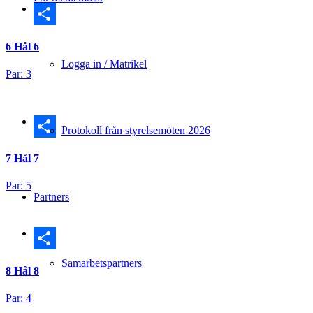
Dela
6
Hål 6
Logga in / Matrikel
Par: 3
Protokoll från styrelsemöten 2026
Dela
7
Hål 7
Par: 5
Partners
Dela
Samarbetspartners
8
Hål 8
Par: 4