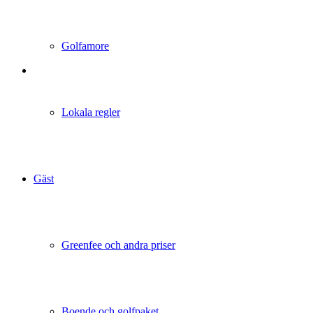
Golfamore
Lokala regler
Gäst
Greenfee och andra priser
Boende och golfpaket