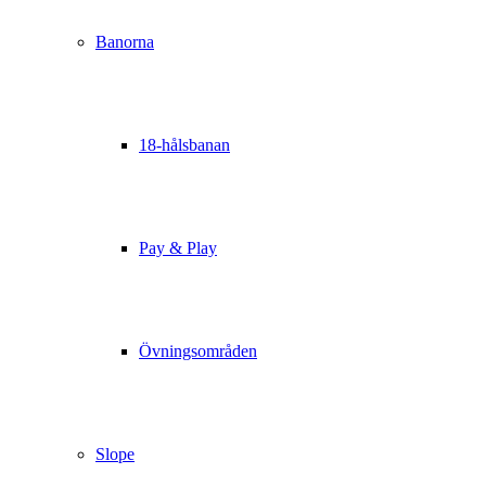
Banorna
18-hålsbanan
Pay & Play
Övningsområden
Slope