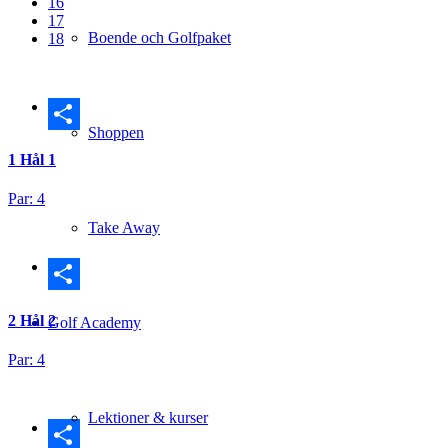
16
17
Boende och Golfpaket
18
Shoppen
Dela
1
Hål 1
Par: 4
Take Away
Dela
2
Hål 2
Golf Academy
Par: 4
Lektioner & kurser