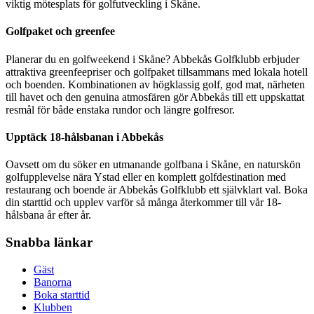
viktig mötesplats för golfutveckling i Skåne.
Golfpaket och greenfee
Planerar du en golfweekend i Skåne? Abbekås Golfklubb erbjuder
attraktiva greenfeepriser och golfpaket tillsammans med lokala hotell
och boenden. Kombinationen av högklassig golf, god mat, närheten
till havet och den genuina atmosfären gör Abbekås till ett uppskattat
resmål för både enstaka rundor och längre golfresor.
Upptäck 18-hålsbanan i Abbekås
Oavsett om du söker en utmanande golfbana i Skåne, en naturskön
golfupplevelse nära Ystad eller en komplett golfdestination med
restaurang och boende är Abbekås Golfklubb ett självklart val. Boka
din starttid och upplev varför så många återkommer till vår 18-
hålsbana år efter år.
Snabba länkar
Gäst
Banorna
Boka starttid
Klubben