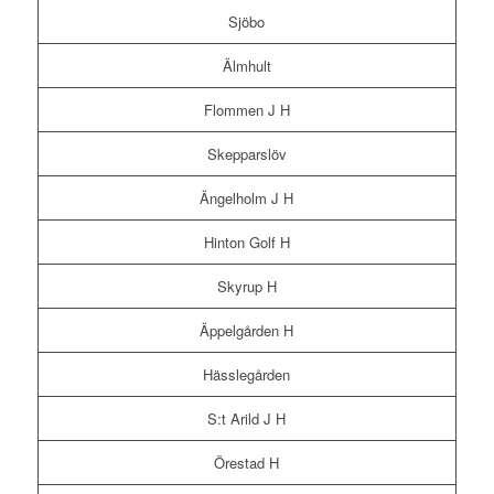
Sjöbo
Älmhult
Flommen J H
Skepparslöv
Ängelholm J H
Hinton Golf H
Skyrup H
Äppelgården H
Hässlegården
S:t Arild J H
Örestad H