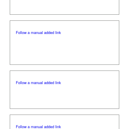
Juniorer: 150 kr
Follow a manual added link
Lysegårdens GK (Göteborg)
100 kr rabatt på greenfee alla dagar, fri tävlingsgreenfee
under deras golfvecka, fri greenfee för juniorer
Follow a manual added link
Fredriksunds GK (DK, norra Själland)
50% rabatt på greenfee alla dagar
Follow a manual added link