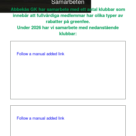
Samarbeten
Abbekås GK har samarbete med ett antal klubbar som
innebär att fullvärdiga medlemmar har olika typer av
rabatter på greenfee.
Under 2026 har vi samarbete med nedanstående
klubbar:
Follow a manual added link
Malmö Burlövs GK (Under V 26 tom 32 gäller
samarbetet endast efter kl. 13.00)
Vardagar: 370 kr
Helg: 450 kr
Junior: Halva priset
Follow a manual added link
Ystad GK (under V26 tom 32 gäller
samarbetet endast efter kl. 13.00)