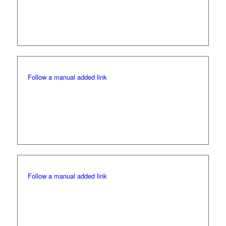
Vardagar: 300 kr
Helg: 450 kr
Junior: 150 kr
Follow a manual added link
Romeleåsens GK
Vardagar: 370 kr
Helg: 425 kr
Juniorer: 200 kr
Follow a manual added link
Bedinge GK (under V26 tom 32 gäller
samarbetet endast efter kl. 13.00)
Vardagar: 300 kr
Helg: 400 kr