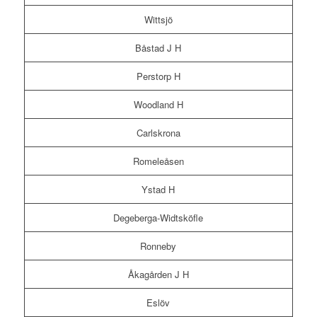
Wittsjö
Båstad J H
Perstorp H
Woodland H
Carlskrona
Romeleåsen
Ystad H
Degeberga-Widtsköfle
Ronneby
Åkagården J H
Eslöv