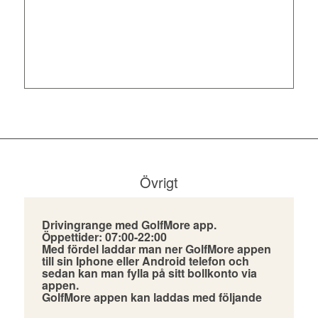
Söderslätts GK
Vardagar 370 kr
Helg 450 kr
Juniorer 150 kr
Övrigt
Drivingrange med GolfMore app.
Öppettider: 07:00-22:00
Med fördel laddar man ner GolfMore appen
till sin Iphone eller Android telefon och
sedan kan man fylla på sitt bollkonto via
appen.
GolfMore appen kan laddas med följande