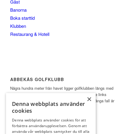
Gäst
Banorna
Boka starttid
Klubben
Restaurang & Hotell
ABBEKÅS GOLFKLUBB
Några hundra meter från havet ligger golfklubben längs med
sydkusten i Skåne. Abbekås GK är en utmanande links
×
inspirerad golfbana på ypperlig sandjord, som i många fall är
Denna webbplats använder
öppen året runt med spel till ordinarie greener.
cookies
Läs mer
Denna webbplats använder cookies för att
förbättra användarupplevelsen. Genom att
använda vår webbplats samtycker du till alla