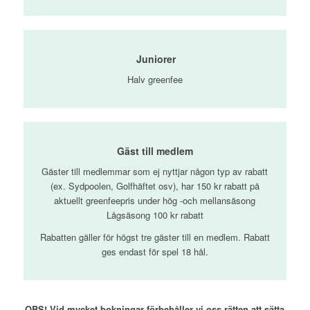
Juniorer
Halv greenfee
Gäst till medlem
Gäster till medlemmar som ej nyttjar någon typ av rabatt
(ex. Sydpoolen, Golfhäftet osv), har 150 kr rabatt på
aktuellt greenfeepris under hög -och mellansäsong
Lågsäsong 100 kr rabatt
Rabatten gäller för högst tre gäster till en medlem. Rabatt
ges endast för spel 18 hål.
OBS! Vid mycket bokningar förbehåller vi oss rätten att sätta