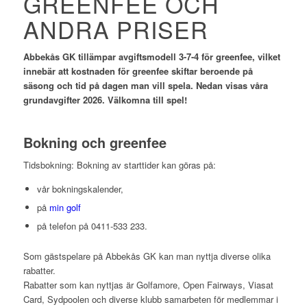
GREENFEE OCH
ANDRA PRISER
Abbekås GK tillämpar avgiftsmodell 3-7-4 för greenfee, vilket
innebär att kostnaden för greenfee skiftar beroende på
säsong och tid på dagen man vill spela. Nedan visas våra
grundavgifter 2026. Välkomna till spel!
Bokning och greenfee
Tidsbokning: Bokning av starttider kan göras på:
vår bokningskalender,
på
min golf
på telefon på 0411-533 233.
Som gästspelare på Abbekås GK kan man nyttja diverse olika
rabatter.
Rabatter som kan nyttjas är Golfamore, Open Fairways, Viasat
Card, Sydpoolen och diverse klubb samarbeten för medlemmar i