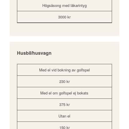
Högsäsong med läkarintyg
3000 kr
Husbil/husvagn
Med el vid bokning av golfspel
230 kr
Med el om golfspel ej bokats
375 kr
Utan el
150 kr