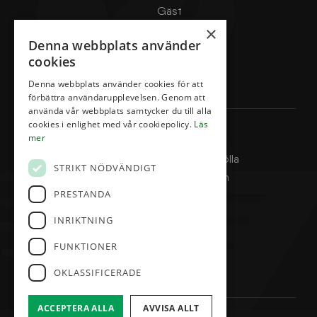
Gäst
×
Banorna
Denna webbplats använder
Boka starttid
cookies
Klubben
Denna webbplats använder cookies för att
Restaurang & Hotell
förbättra användarupplevelsen. Genom att
använda vår webbplats samtycker du till alla
cookies i enlighet med vår cookiepolicy.
Läs
Kontakta oss
mer
Abbekås Golfklubb Örmölla
STRIKT NÖDVÄNDIGT
324 Kroppsmarksvägen
PRESTANDA
27456 Abbekås
0411-533 233
INRIKTNING
info@abbekasgk.se
FUNKTIONER
Facebook
OKLASSIFICERADE
ACCEPTERA ALLA
AVVISA ALLT