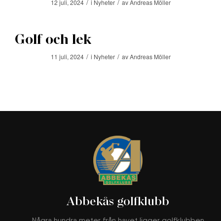
/
/
12 juli, 2024
i
Nyheter
av
Andreas Möller
Golf och lek
/
/
11 juli, 2024
i
Nyheter
av
Andreas Möller
Abbekås golfklubb
Några hundra meter från havet ligger golfklubben