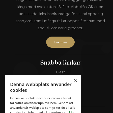
längs med sydkusten i Skåne. Abbekås GK är en
utmanande links inspirerad golfbana på ypperlig
sandjord, som i många fall är öppen året runt med
spel till ordinarie greener.
Läs mer
Snabba länkar
Gäst
Banorna
×
Denna webbplats använder
Boka starttid
cookies
Klubben
Denna webbplats använder cookies för att
Restaurang & Hotell
förbättra användarupplevelsen. Genom att
använda vår webbplats samtycker du till alla
cookies i enlighet med vår cookiepolicy.
Läs