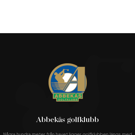
Abbekås golfklubb
Några hundra meter från havet ligger golfklubben längs med