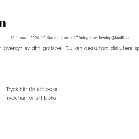
ubben
Medlemsformer & ansökan
Restaurang & Hotell
Golf Ac
an
/
/
/
19 februari, 2024
0 Kommentarer
i
Träning
av
develop@kustit.se
 översyn av ditt golfspel. Du kan dessutom diskutera spel
son
Tryck här för att boka
on
Tryck här för att boka