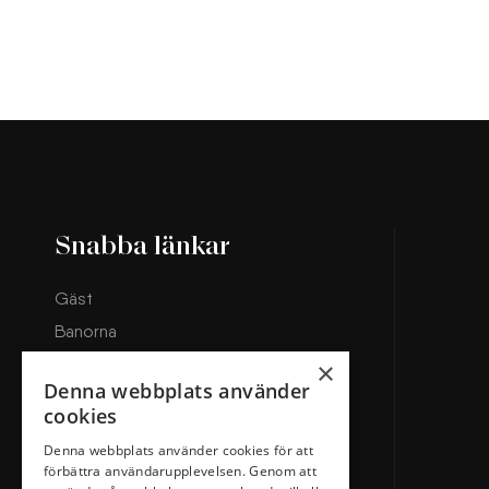
Snabba länkar
Gäst
Banorna
Boka starttid
×
Denna webbplats använder
Klubben
cookies
Restaurang & Hotell
Denna webbplats använder cookies för att
förbättra användarupplevelsen. Genom att