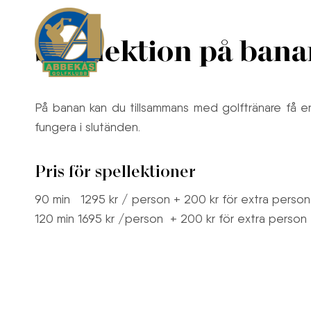
Spela
Gäst
Kl
Spellektion på ban
På banan kan du tillsammans med golftränare få en
fungera i slutänden.
Pris för spellektioner
90 min 1295 kr / person + 200 kr för extra per
120 min 1695 kr /person + 200 kr för extra pers