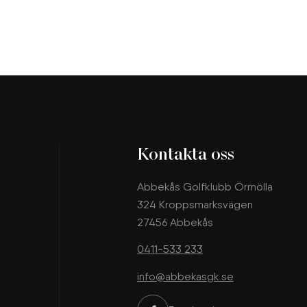
Kontakta oss
Abbekås Golfklubb Örmölla
324 Kroppsmarksvägen
27456 Abbekås
0411-533 233
info@abbekasgk.se