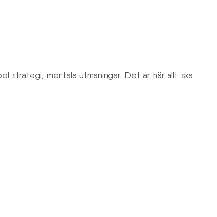
Sök
ademy
Tävla
För medlemmar
Partners
 strategi, mentala utmaningar. Det är här allt ska