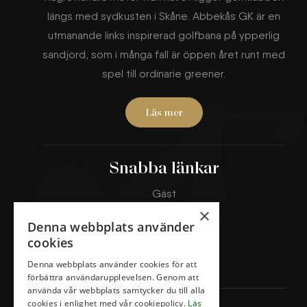
längs med sydkusten i Skåne. Abbekås GK är en
utmanande links inspirerad golfbana på ypperlig
sandjord, som i många fall är öppen året runt med
spel till ordinarie greener.
Läs mer
Snabba länkar
Gäst
Banorna
×
Denna webbplats använder
Boka starttid
cookies
Klubben
Denna webbplats använder cookies för att
Restaurang & Hotell
förbättra användarupplevelsen. Genom att
använda vår webbplats samtycker du till alla
cookies i enlighet med vår cookiepolicy.
Läs