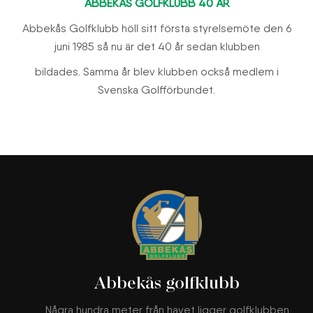
ABBEKÅS GOLFKLUBB 40 ÅR
Abbekås Golfklubb höll sitt första styrelsemöte den 6
juni 1985 så nu är det 40 år sedan klubben
bildades. Samma år blev klubben också medlem i
Svenska Golfförbundet.
Abbekås golfklubb
Några hundra meter från havet ligger golfklubben