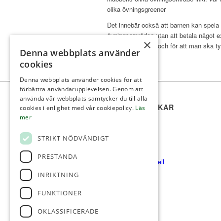
olika övningsgreener
Det innebär också att barnen kan spela
övningsområden utan att betala något ext
×
en bra utveckling och för att man ska tycka
Denna webbplats använder
cookies
Denna webbplats använder cookies för att
förbättra användarupplevelsen. Genom att
använda vår webbplats samtycker du till alla
SNABBA LÄNKAR
cookies i enlighet med vår cookiepolicy.
Läs
mer
Gäst
Banorna
STRIKT NÖDVÄNDIGT
Boka starttid
Klubben
PRESTANDA
Restaurang & Hotell
INRIKTNING
FUNKTIONER
OKLASSIFICERADE