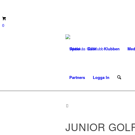
0
Spela
Gäst
Klubben
Med
Partners
Logga In
JUNIOR GOL