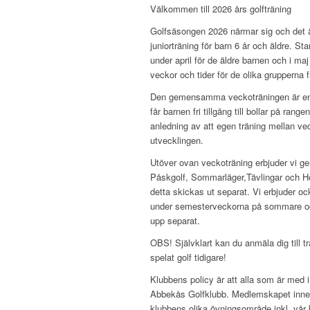
Välkommen till 2026 års golfträning
Golfsäsongen 2026 närmar sig och det är
juniorträning för barn 6 år och äldre. St
under april för de äldre barnen och i ma
veckor och tider för de olika grupperna fra
Den gemensamma veckoträningen är en 
får barnen fri tillgång till bollar på ran
anledning av att egen träning mellan vec
utvecklingen.
Utöver ovan veckoträning erbjuder vi 
Påskgolf, Sommarläger,Tävlingar och H
detta skickas ut separat. Vi erbjuder oc
under semesterveckorna på sommare oc
upp separat.
OBS! Självklart kan du anmäla dig till t
spelat golf tidigare!
Klubbens policy är att alla som är med 
Abbekås Golfklubb. Medlemskapet innebär b
klubbens olika övningsområde inkl. vår