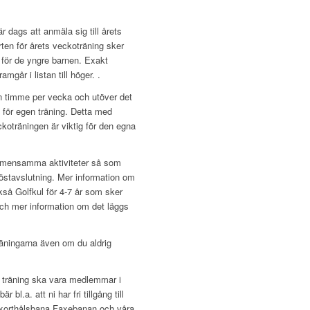
 dags att anmäla sig till årets
arten för årets veckoträning sker
j för de yngre barnen. Exakt
mgår i listan till höger. .
timme per vecka och utöver det
gen för egen träning. Detta med
koträningen är viktig för den egna
gemensamma aktiviteter så som
östavslutning. Mer information om
kså Golfkul för 4-7 år som sker
h mer information om det läggs
räningarna även om du aldrig
i träning ska vara medlemmar i
l.a. att ni har fri tillgång till
 korthålsbana Faxebanan och våra