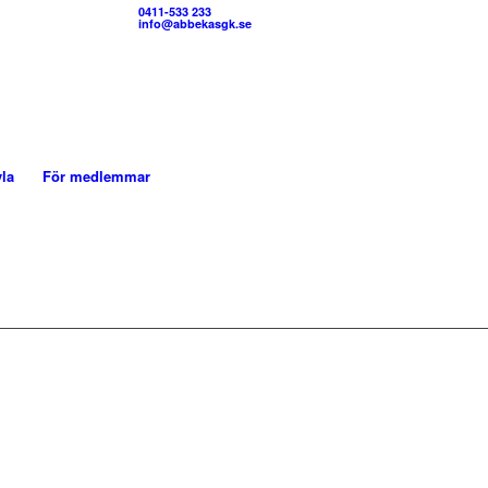
0411-533 233
info@abbekasgk.se
vla
För medlemmar