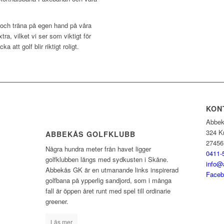
 och träna på egen hand på våra
ra, vilket vi ser som viktigt för
 att golf blir riktigt roligt.
KON
Abbek
324 K
ABBEKÅS GOLFKLUBB
27456
Några hundra meter från havet ligger
0411-
golfklubben längs med sydkusten i Skåne.
info@
Abbekås GK är en utmanande links inspirerad
Faceb
golfbana på ypperlig sandjord, som i många
fall är öppen året runt med spel till ordinarie
greener.
Läs mer