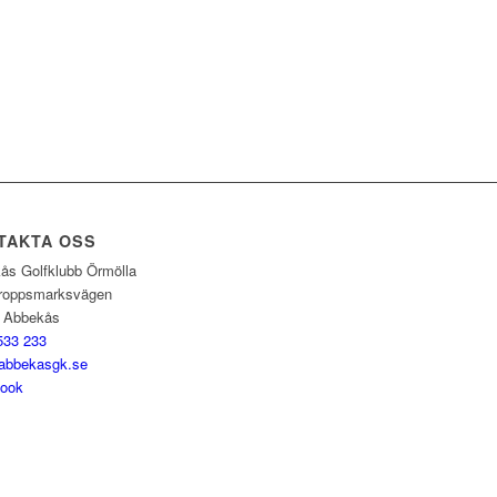
TAKTA OSS
ås Golfklubb Örmölla
roppsmarksvägen
 Abbekås
533 233
abbekasgk.se
ook