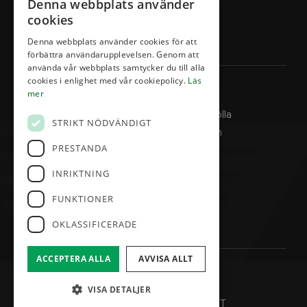
Denna webbplats använder
Boka starttid
cookies
Klubben
Denna webbplats använder cookies för att
Restaurang & Hotell
förbättra användarupplevelsen. Genom att
använda vår webbplats samtycker du till alla
cookies i enlighet med vår cookiepolicy.
Läs
Kontakta oss
mer
Abbekås Golfklubb Örmölla
STRIKT NÖDVÄNDIGT
324 Kroppsmarksvägen
PRESTANDA
27456 Abbekås
0411-533 233
INRIKTNING
info@abbekasgk.se
FUNKTIONER
Facebook
OKLASSIFICERADE
ACCEPTERA ALLA
AVVISA ALLT
© Abbekås Golfklubb
Administration
VISA DETALJER
Hemsidan levereras av Kust IT